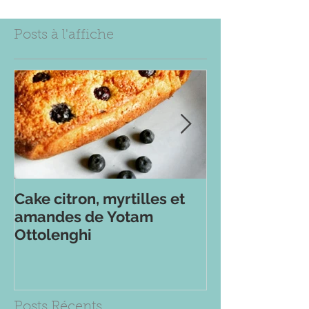
Posts à l'affiche
Cake citron, myrtilles et
Apple Crumbl
amandes de Yotam
Philippe Conti
Ottolenghi
Posts Récents