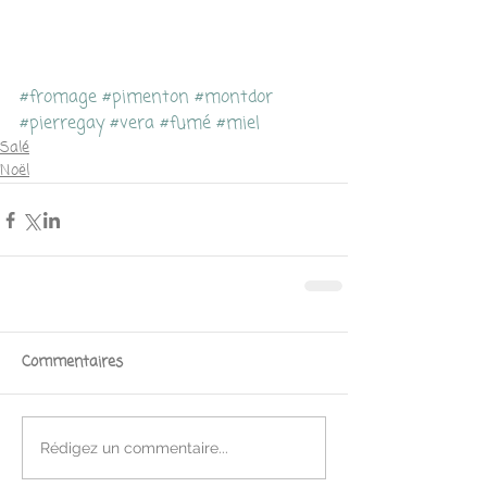
#fromage
#pimenton
#montdor
#pierregay
#vera
#fumé
#miel
Salé
Noël
Commentaires
Rédigez un commentaire...