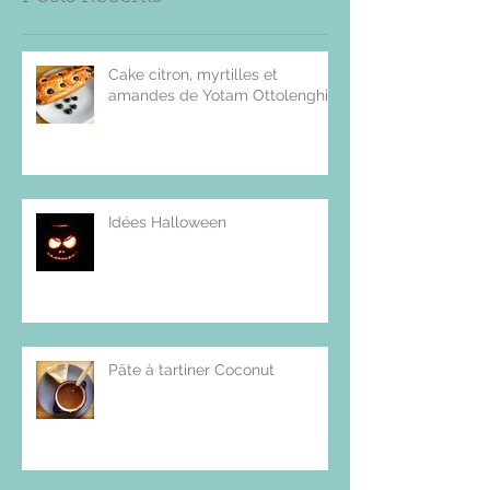
Cake citron, myrtilles et
amandes de Yotam Ottolenghi
Idées Halloween
Pâte à tartiner Coconut