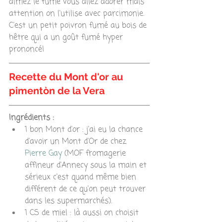
aimez le fumé vous allez adorer mais 
attention on l'utilise avec parcimonie. 
C'est un petit poivron fumé au bois de 
hêtre qui a un goût fumé hyper 
prononcé! 
Recette du Mont d'or au 
pimentòn de la Vera
Ingrédients :
1 bon Mont d'or : j'ai eu la chance 
d'avoir un Mont d'Or de chez 
Pierre Gay
 (MOF fromagerie 
affineur d'Annecy sous la main et 
sérieux c'est quand même bien 
différent de ce qu'on peut trouver 
dans les supermarchés).  
1 CS de miel : là aussi on choisit 