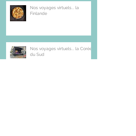
Nos voyages virtuels... la
Finlande
Nos voyages virtuels... la Corée
du Sud
Granola salé aux épices Cajun
Poulet à l'arachide