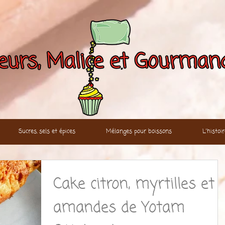
Sucres, sels et épices
Mélanges pour boissons
L'histo
Cake citron, myrtilles et
amandes de Yotam