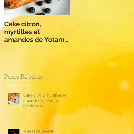
Cake citron,
Apple Crumble de
s
myrtilles et
Philippe Conticini
amandes de Yotam
Ottolenghi
Posts Récents
Cake citron, myrtilles et
amandes de Yotam
Ottolenghi
Idées Halloween