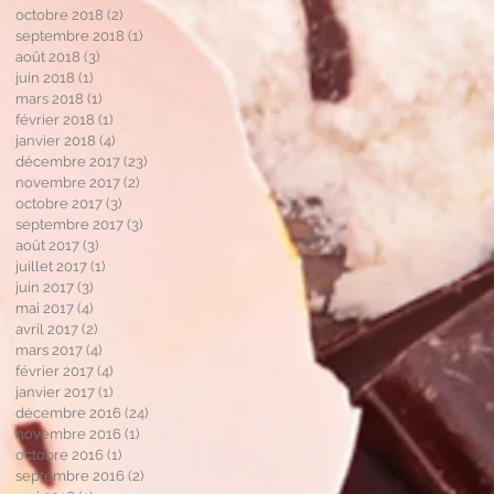
octobre 2018
(2)
2 posts
septembre 2018
(1)
1 post
août 2018
(3)
3 posts
juin 2018
(1)
1 post
mars 2018
(1)
1 post
février 2018
(1)
1 post
janvier 2018
(4)
4 posts
décembre 2017
(23)
23 posts
novembre 2017
(2)
2 posts
octobre 2017
(3)
3 posts
septembre 2017
(3)
3 posts
août 2017
(3)
3 posts
juillet 2017
(1)
1 post
juin 2017
(3)
3 posts
mai 2017
(4)
4 posts
avril 2017
(2)
2 posts
mars 2017
(4)
4 posts
février 2017
(4)
4 posts
janvier 2017
(1)
1 post
décembre 2016
(24)
24 posts
novembre 2016
(1)
1 post
octobre 2016
(1)
1 post
septembre 2016
(2)
2 posts