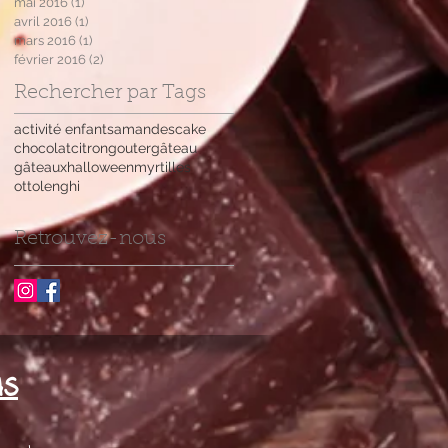
mai 2016
(1)
1 post
avril 2016
(1)
1 post
mars 2016
(1)
1 post
février 2016
(2)
2 posts
Rechercher par Tags
activité enfants
amandes
cake
chocolat
citron
gouter
gâteau
gâteaux
halloween
myrtilles
ottolenghi
Retrouvez-nous
us