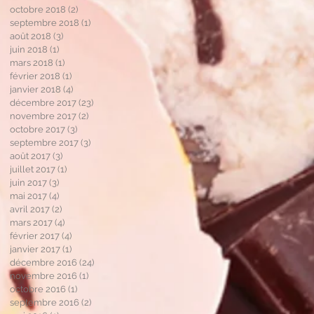
octobre 2018
(2)
2 posts
septembre 2018
(1)
1 post
août 2018
(3)
3 posts
juin 2018
(1)
1 post
mars 2018
(1)
1 post
février 2018
(1)
1 post
janvier 2018
(4)
4 posts
décembre 2017
(23)
23 posts
novembre 2017
(2)
2 posts
octobre 2017
(3)
3 posts
septembre 2017
(3)
3 posts
août 2017
(3)
3 posts
juillet 2017
(1)
1 post
juin 2017
(3)
3 posts
mai 2017
(4)
4 posts
avril 2017
(2)
2 posts
mars 2017
(4)
4 posts
février 2017
(4)
4 posts
janvier 2017
(1)
1 post
décembre 2016
(24)
24 posts
novembre 2016
(1)
1 post
octobre 2016
(1)
1 post
septembre 2016
(2)
2 posts