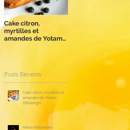
 à
Cake citron,
Apple Crumble de
myrtilles et
Philippe Conticini
amandes de Yotam
Ottolenghi
Posts Récents
Cake citron, myrtilles et
amandes de Yotam
Ottolenghi
Idées Halloween