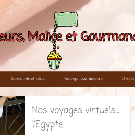
Sucres, sels et épices
Mélanges pour boissons
L'histo
Nos voyages virtuels...
l'Egypte