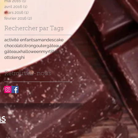
mai 2016
(1)
1 post
avril 2016
(1)
1 post
mars 2016
(1)
1 post
février 2016
(2)
2 posts
Rechercher par Tags
activité enfants
amandes
cake
chocolat
citron
gouter
gâteau
gâteaux
halloween
myrtilles
ottolenghi
Retrouvez-nous
us