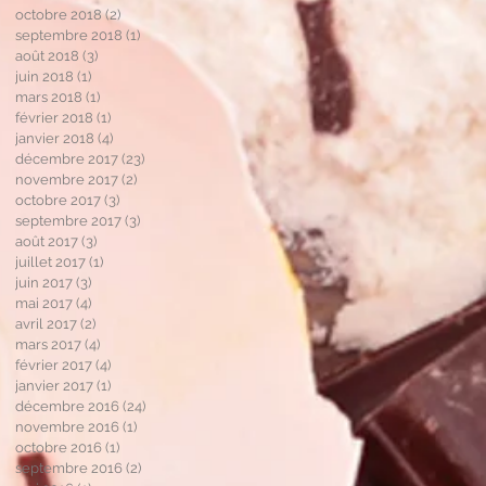
octobre 2018
(2)
2 posts
septembre 2018
(1)
1 post
août 2018
(3)
3 posts
t
juin 2018
(1)
1 post
mars 2018
(1)
1 post
février 2018
(1)
1 post
janvier 2018
(4)
4 posts
décembre 2017
(23)
23 posts
novembre 2017
(2)
2 posts
octobre 2017
(3)
3 posts
septembre 2017
(3)
3 posts
août 2017
(3)
3 posts
juillet 2017
(1)
1 post
juin 2017
(3)
3 posts
mai 2017
(4)
4 posts
avril 2017
(2)
2 posts
mars 2017
(4)
4 posts
février 2017
(4)
4 posts
janvier 2017
(1)
1 post
e
décembre 2016
(24)
24 posts
novembre 2016
(1)
1 post
octobre 2016
(1)
1 post
septembre 2016
(2)
2 posts