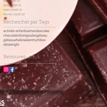
mai 2016
(1)
1 post
avril 2016
(1)
1 post
mars 2016
(1)
1 post
février 2016
(2)
2 posts
Rechercher par Tags
activité enfants
amandes
cake
chocolat
citron
gouter
gâteau
gâteaux
halloween
myrtilles
ottolenghi
ez
Retrouvez-nous
us