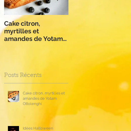
Cake citron,
Apple Crumble de
myrtilles et
Philippe Conticini
amandes de Yotam
Ottolenghi
Posts Récents
Cake citron, myrtilles et
amandes de Yotam
Ottolenghi
Idées Halloween