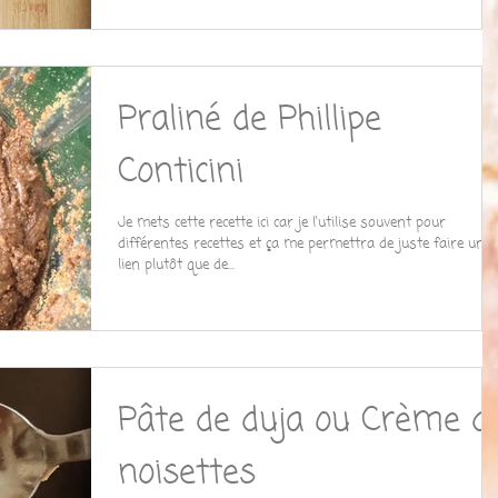
Praliné de Phillipe
Conticini
Je mets cette recette ici car je l'utilise souvent pour
différentes recettes et ça me permettra de juste faire un
lien plutôt que de...
Pâte de duja ou Crème d
noisettes