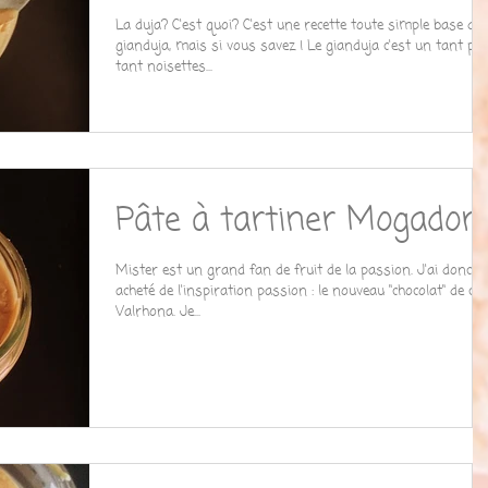
La duja? C'est quoi? C'est une recette toute simple base du
gianduja, mais si vous savez ! Le gianduja c'est un tant po
tant noisettes...
Pâte à tartiner Mogador
Mister est un grand fan de fruit de la passion. J'ai donc
acheté de l'inspiration passion : le nouveau "chocolat" de ch
Valrhona. Je...