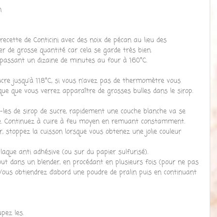
n  
a recette de Conticini avec des noix de pécan au lieu des 
r de grosse quantité car cela se garde très bien.
s passant un dizaine de minutes au four à 160°C. 
 sucre jusqu'à 118°C, si vous n'avez pas de thermomètre vous 
ue que vous verrez apparaître de grosses bulles dans le sirop.
z-les de sirop de sucre, rapidement une couche blanche va se 
age. Continuez à cuire à feu moyen en remuant constamment.
, stoppez la cuisson lorsque vous obtenez une jolie couleur 
laque anti adhésive (ou sur du papier sulfurisé).
out dans un blender, en procédant en plusieurs fois (pour ne pas 
 Vous obtiendrez d’abord une poudre de pralin puis en continuant 
pez les.