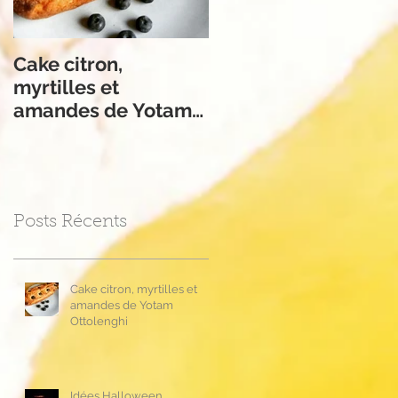
Cake citron,
Apple Crumble de
myrtilles et
Philippe Conticini
amandes de Yotam
Ottolenghi
Posts Récents
Cake citron, myrtilles et
amandes de Yotam
Ottolenghi
Idées Halloween