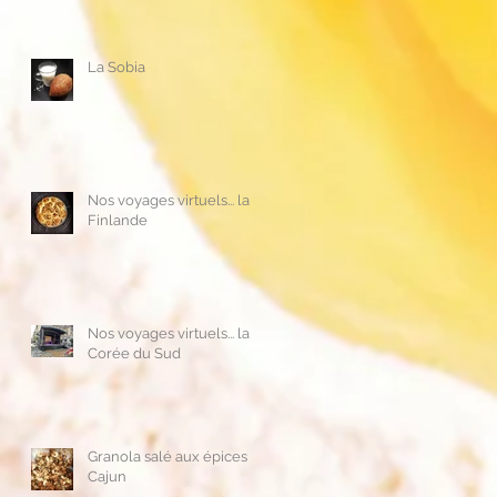
La Sobia
Nos voyages virtuels... la
Finlande
Nos voyages virtuels... la
Corée du Sud
Granola salé aux épices
Cajun