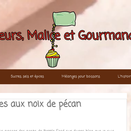
Sucres, sels et épices
Mélanges pour boissons
L'histo
s aux noix de pécan