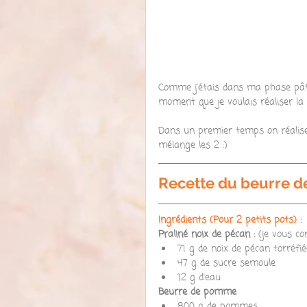
Comme j'étais dans ma phase pâte 
moment que je voulais réaliser la 
Dans un premier temps on réalise
mélange les 2 :)
Recette du beurre 
Ingrédients (Pour 2 petits pots) :
Praliné noix de pécan : 
(je vous con
71 g de noix de pécan torréfié
47 g de sucre semoule  
12 g d'eau 
Beurre de pomme
800 g de pommes  