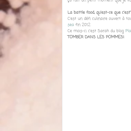
ça fait un petit moment que je voi
La battle food, qu'est-ce que c'est
C'est un défi culinaire ouvert à t
sea
 fin 2012.
Ce mois-ci c'est Sarah du blog 
Pl
TOMBER DANS LES POMMES!