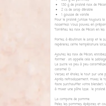
130 g de praliné noix de Péca
2 cs de sirop d’érable  
1 gousse de vanille 
Pour le praliné j'utilise toujours l
noisettes! Vous pouvez en prépare
Torréfiez les noix de Pécan en le
Portez à ébullition le sirop et le
repérerez cette température lorsq
Ajoutez les noix de Pécan, enrobe
former : on appelle cela le sabl
Le sucre va peu à peu caraméliser
caramel :D
Versez et étalez le tout sur une p
Après refroidissement, mixez le t
faire surchauffer votre blender).
à mixer une pâte lisse : le praliné
La compote de pomme
Pelez les pommes, épépinez et cou