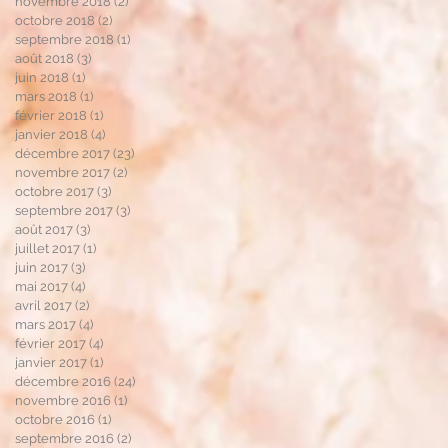
novembre 2018
(2)
2 posts
octobre 2018
(2)
2 posts
septembre 2018
(1)
1 post
août 2018
(3)
3 posts
juin 2018
(1)
1 post
mars 2018
(1)
1 post
février 2018
(1)
1 post
janvier 2018
(4)
4 posts
décembre 2017
(23)
23 posts
novembre 2017
(2)
2 posts
octobre 2017
(3)
3 posts
septembre 2017
(3)
3 posts
août 2017
(3)
3 posts
juillet 2017
(1)
1 post
juin 2017
(3)
3 posts
mai 2017
(4)
4 posts
avril 2017
(2)
2 posts
mars 2017
(4)
4 posts
février 2017
(4)
4 posts
janvier 2017
(1)
1 post
décembre 2016
(24)
24 posts
novembre 2016
(1)
1 post
octobre 2016
(1)
1 post
septembre 2016
(2)
2 posts