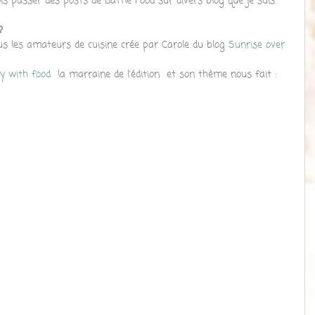
s passer des posts de Battle Food sur divers blog que je suis. 
?
ous les amateurs de cuisine crée par Carole du blog 
Sunrise over 
ay with food 
 la marraine de l'édition  et son thème nous fait : 