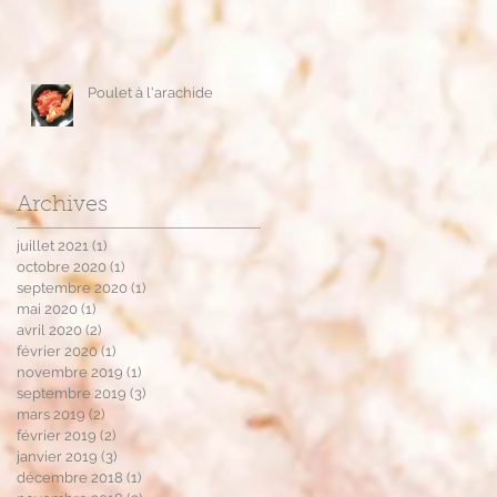
Poulet à l'arachide
Archives
juillet 2021
(1)
1 post
octobre 2020
(1)
1 post
septembre 2020
(1)
1 post
mai 2020
(1)
1 post
avril 2020
(2)
2 posts
février 2020
(1)
1 post
novembre 2019
(1)
1 post
septembre 2019
(3)
3 posts
mars 2019
(2)
2 posts
février 2019
(2)
2 posts
janvier 2019
(3)
3 posts
décembre 2018
(1)
1 post