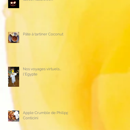
Pâte à tartiner Coconut
Nos voyages virtuels...
l'Egypte
Apple Crumble de Philippe
Conticini