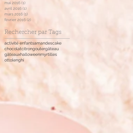
mai 2016
(1)
1 post
avril 2016
(1)
1 post
mars 2016
(1)
1 post
février 2016
(2)
2 posts
Rechercher par Tags
activité enfants
amandes
cake
chocolat
citron
gouter
gâteau
gâteaux
halloween
myrtilles
ottolenghi